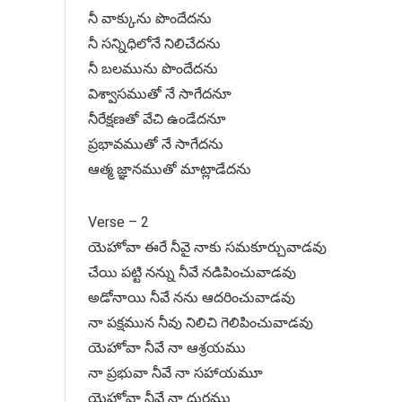
నీ వాక్కును పొందేదను
నీ సన్నిధిలోనే నిలిచేదను
నీ బలమును పొందేదను
విశ్వాసముతో నే సాగేదనూ
నీరేక్షణతో వేచి ఉండేదనూ
ప్రభావముతో నే సాగేదను
ఆత్మ జ్ఞానముతో మాట్లాడేదను
Verse – 2
యెహోవా ఈరే నీవై నాకు సమకూర్చువాడవు
చేయి పట్టి నన్ను నీవే నడిపించువాడవు
అడోనాయి నీవే నను ఆదరించువాడవు
నా పక్షమున నీవు నిలిచి గెలిపించువాడవు
యెహోవా నీవే నా ఆశ్రయము
నా ప్రభువా నీవే నా సహాయమూ
యెహోవా నీవే నా దుర్గము