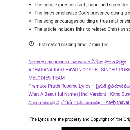
The song expresses faith, hope, and surrender 
The lyrics emphasize God’s presence during tro
The song encourages building a true relationshi
The article includes links to related Christian s
Estimated reading time:
2
minutes
Neevey naa praanam sarvam – నీవేనా ప్రాణం సర్వం
ADHARANA KARTHAVAI \ GOSPEL SINGER. ROBE
MELODIES TEAM
Premake Prathi Rupamu Lyrics – ప్రేమకే ప్రతిరూపము
What A Beautiful Name (Hindi Version) | Kitna S
ஆவியானவரே அன்பின் ஆவியானவரே – Aaviyanavarae 
The Lyrics are the property and Copyright of the Or