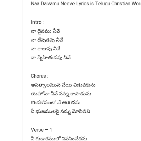
Naa Daivamu Neeve Lyrics is Telugu Christian Wor
Intro :
నా దైవము నీవే
నా దేవుడవు నీవే
నా రాజువు నీవే
నా స్నేహితుడవు నీవే
Chorus :
ఆపత్కాలమున చేయి విడువకును
యెహోవా నీవే నన్ను కాపాడును
కొండకోనలలో నే తిరిగినను
నీ భుజములపై నన్ను మోసితివి
Verse – 1
నీ గుడారములో నివసించేదను