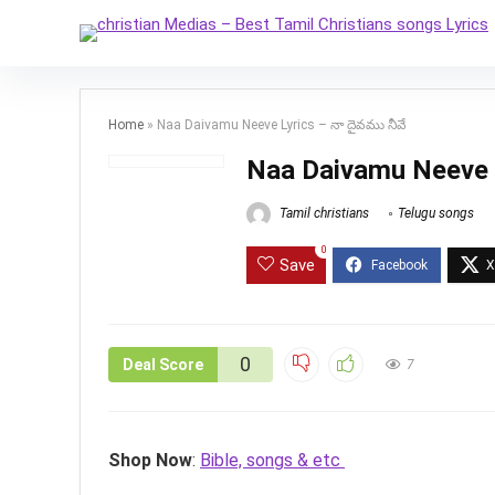
Home
»
Naa Daivamu Neeve Lyrics – నా దైవము నీవే
Naa Daivamu Neeve L
Tamil christians
Telugu songs
0
Save
0
Deal Score
7
Shop Now
:
Bible, songs & etc