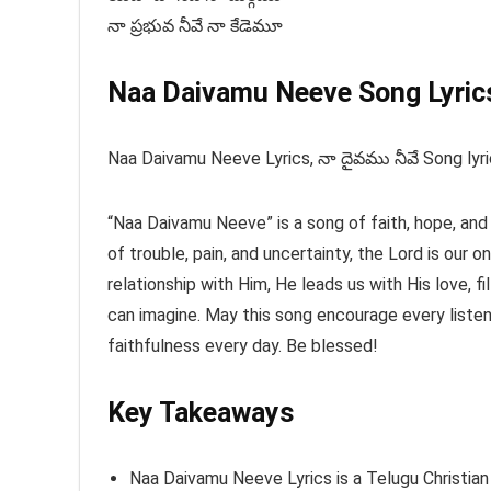
నా ప్రభువ నీవే నా కేడెమూ
Naa Daivamu Neeve Song Lyrics
Naa Daivamu Neeve Lyrics, నా దైవము నీవే Song lyr
“Naa Daivamu Neeve” is a song of faith, hope, and
of trouble, pain, and uncertainty, the Lord is our 
relationship with Him, He leads us with His love, 
can imagine. May this song encourage every liste
faithfulness every day. Be blessed!
Key Takeaways
Naa Daivamu Neeve Lyrics is a Telugu Christia