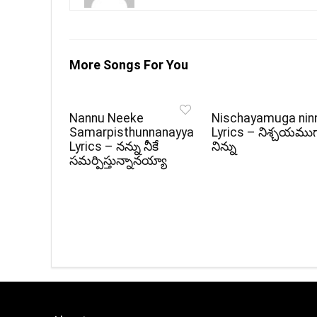
More Songs For You
Nannu Neeke
Nischayamuga nin
Samarpisthunnanayya
Lyrics – నిశ్చయము
Lyrics – నన్ను నీకే
నిన్ను
సమర్పిస్తున్నానయ్యా