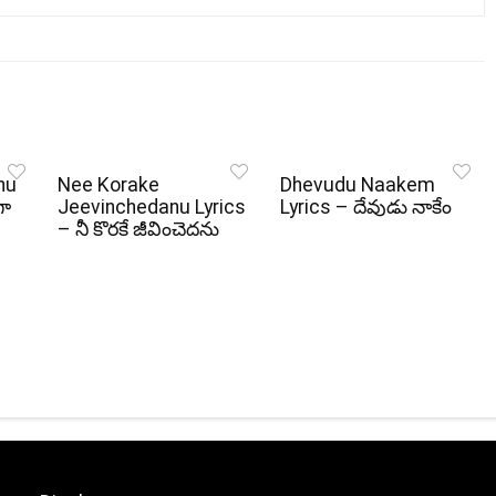
nu
Nee Korake
Dhevudu Naakem
గా
Jeevinchedanu Lyrics
Lyrics – దేవుడు నాకేం
– నీ కొరకే జీవించెదను