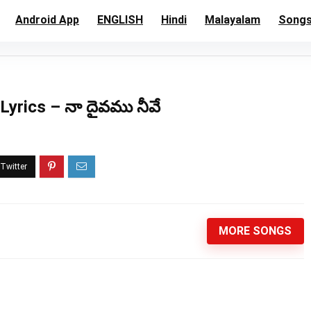
Android App
ENGLISH
Hindi
Malayalam
Song
yrics – నా దైవము నీవే
MORE SONGS