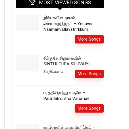
MOST VIEWED SONGS
இயேசுவின் நாமம்
எல்லாவற்றிற்கும் – Yesuvin
Naamam Ellavatrirkkum
More Songs
சிந்துதே சிலுவையில் –
SINTHUTHEA SILUVAIYIL
BerylNatasha
More Songs
பரத்திலிருந்து வருமே –
Parathilirunthu Varumae
More Songs
வாழ்நாளில் யாது நேரிட்டும் –