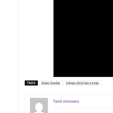
TAGS:
Syam Sundar
telugu christian songs
Tamil christians