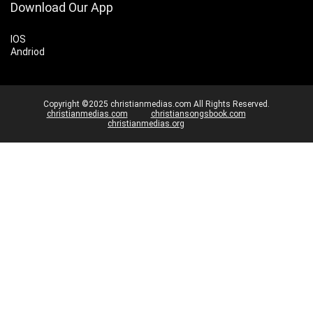
Download Our App
IOS
Andriod
Copyright ©2025 christianmedias.com All Rights Reserved.
christianmedias.com
christiansongsbook.com
christianmedias.org