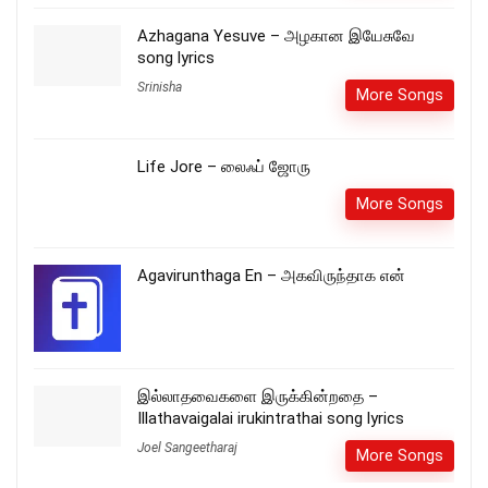
Azhagana Yesuve – அழகான இயேசுவே
song lyrics
Srinisha
More Songs
Life Jore – லைஃப் ஜோரு
More Songs
Agavirunthaga En – அகவிருந்தாக என்
இல்லாதவைகளை இருக்கின்றதை –
Illathavaigalai irukintrathai song lyrics
Joel Sangeetharaj
More Songs