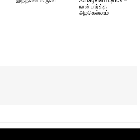
இத்தனை கிருபை
Azhagelam Lyrics –
நான் பார்த்த
அழகெல்லாம்