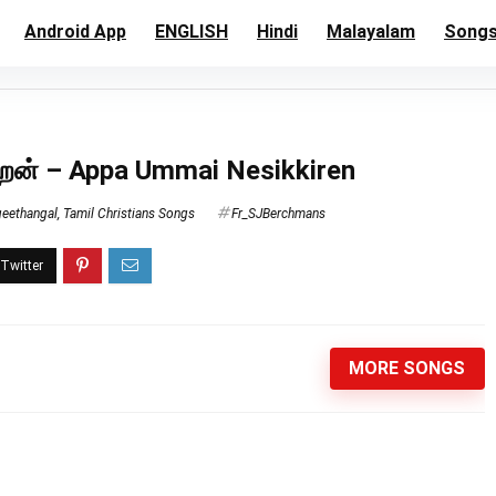
Android App
ENGLISH
Hindi
Malayalam
Song
ிறேன் – Appa Ummai Nesikkiren
geethangal
,
Tamil Christians Songs
Fr_SJBerchmans
MORE SONGS