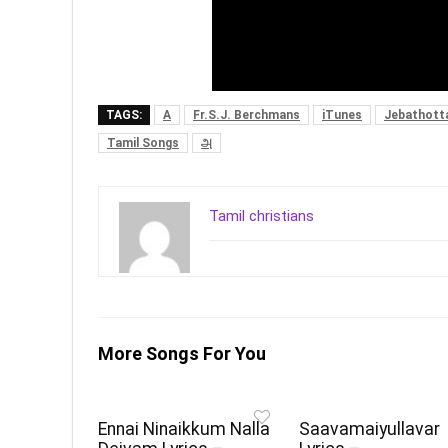
TAGS:
A
Fr.S.J. Berchmans
iTunes
Jebathott
Tamil Songs
அ
Tamil christians
More Songs For You
Ennai Ninaikkum Nalla
Saavamaiyullavar