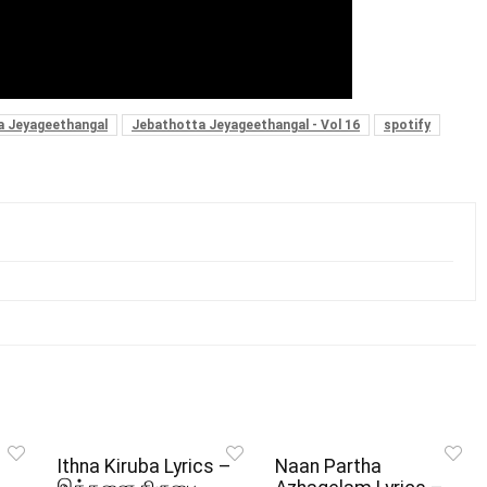
a Jeyageethangal
Jebathotta Jeyageethangal - Vol 16
spotify
Ithna Kiruba Lyrics –
Naan Partha