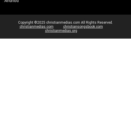
Andriod
Copyright ©2025 christianmedias.com All Rights Reserved.
christianmedias.com
christiansongsbook.com
christianmedias.org