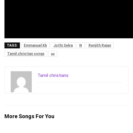
TAGS:
Emmanuel Kb
Jothi Selva
N
Renjith Rajan
Tamil christian songs
நா
Tamil christians
More Songs For You