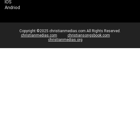
IOS
Andriod
Copyright ©2025 christianmedias.com All Rights Reserved.
christianmedias.com
christiansongsbook.com
christianmedias.org