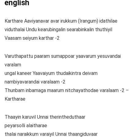
english
Karthare Aaviyanavar avar irukkum (Irangum) idathilae
viduthalai Undu kearubingalin searabinkalin thuthiyil
Vaasam seiyum karthar -2
Varuthapattu paaram sumappoar yaavarum yesuvandai
varalam
ungal kaneer Yaavaiyum thudaikintra deivam
nambiyavarandai varalaam -2
Thunbam inbamaga maarum nitchayathodae varalaam -2 –
Kartharae
Thaayin karuvil Unnai therintheduthaar
peyarsolli alaitharae
thalai naraikkum varaiyil Unnai thaangiduvaar