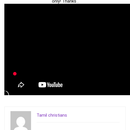
only! Thanks .
Tamil christians