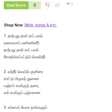
6
0
Deal Score
Shop Now
:
Bible, songs & etc
1. நாற்பது நாள் ராப் பகல்
வனவாசம் பண்ணினீர்
நாற்பது நாள் ராப் பகல்
சோதிக்கப்பட்டும் வென்றீர்.
2. ஏற்றீர் வெயில் குளிரை
காட்டு மிருகந் துணை
மஞ்சம் உமக்குத் தரை,
கல் உமக்குப் பஞ்சணை.
3. உம்மைப் போல நாங்களும்