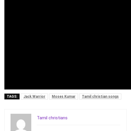
TAGS:
Jack Warrior
Moses Kumar
Tamil christian songs
Tamil christians