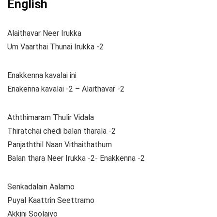
English
Alaithavar Neer Irukka
Um Vaarthai Thunai Irukka -2
Enakkenna kavalai ini
Enakenna kavalai -2 – Alaithavar -2
Aththimaram Thulir Vidala
Thiratchai chedi balan tharala -2
Panjaththil Naan Vithaithathum
Balan thara Neer Irukka -2- Enakkenna -2
Senkadalain Aalamo
Puyal Kaattrin Seettramo
Akkini Soolaiyo