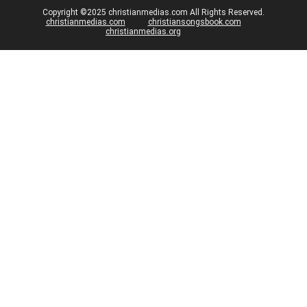
Copyright ©2025 christianmedias.com All Rights Reserved.
christianmedias.com
christiansongsbook.com
christianmedias.org