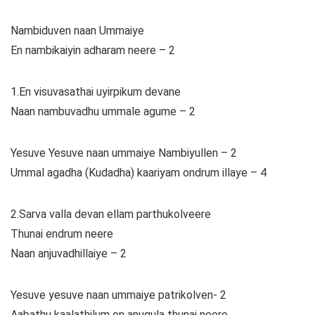
Nambiduven naan Ummaiye
En nambikaiyin adharam neere – 2
1.En visuvasathai uyirpikum devane
Naan nambuvadhu ummale agume – 2
Yesuve Yesuve naan ummaiye Nambiyullen – 2
Ummal agadha (Kudadha) kaariyam ondrum illaye – 4
2.Sarva valla devan ellam parthukolveere
Thunai endrum neere
Naan anjuvadhillaiye – 2
Yesuve yesuve naan ummaiye patrikolven- 2
Aabathu kaalathilum en anugula thunai neere