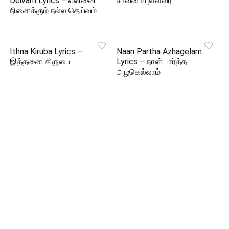
Deivam Lyrics – என்னை
சாவமையுள்ளவர்
நினைக்கும் நல்ல தெய்வம்
Ithna Kiruba Lyrics –
Naan Partha Azhagelam
இத்தனை கிருபை
Lyrics – நான் பார்த்த
அழகெல்லாம்