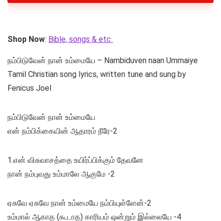
Shop Now
:
Bible, songs & etc
நம்பிடுவேன் நான் உம்மையே – Nambiduven naan Ummaiye
Tamil Christian song lyrics, written tune and sung by
Fenicus Joel
நம்பிடுவேன் நான் உம்மையே
என் நம்பிக்கையின் ஆதாரம் நீரே-2
1.என் விசுவாசத்தை உயிர்ப்பிக்கும் தேவனே
நான் நம்புவது உம்மாலே ஆகுமே -2
ஏசுவே ஏசுவே நான் உம்மையே நம்பியுள்ளேன்-2
உம்மால் ஆகாத (கூடாத) காரியம் ஒன்றும் இல்லையே -4