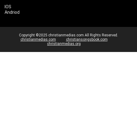
IOS
Andriod
Copyright ©2025 christianmedias.com All Rights Reserved.
christianmedias.com
christiansongsbook.com
christianmedias.org