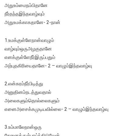
அதுஉம்மைநம்பிதானே
நீர்தந்தஇந்தவாழ்வும்
அதுஉமக்காகதானே- 2-நான்
1.உமக்குள்ளேநான்வாழும்
வாழ்வும்ஒருஅழகுதானே
எனக்குள்ளேநீர்இருப்பதும்
அற்புதகிரியைதானே- 2 – வாழும்இந்தவாழ்வு
2.என்கரம்நீர்பிடித்து
அனுதினம்நடத்துவதால்
அலைகளும்தொல்லைகளும்
எனைஅசைக்கமுடியவில்லை- 2 – வாழும்இந்தவாழ்வு
3.உம்மாலேநான்ஒரு
சேனைக்குள்பாய்ந்திடுவேன்