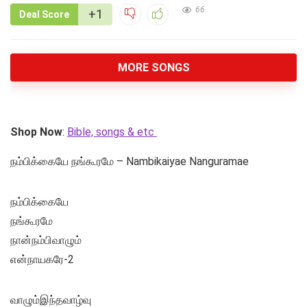
66
+1
Deal Score
MORE SONGS
Shop Now
:
Bible, songs & etc
நம்பிக்கையே நங்கூரமே – Nambikaiyae Nanguramae
நம்பிக்கையே
நங்கூரமே
நான்நம்பிவாழும்
என்நாயகரே-2
வாழும்இந்தவாழ்வு