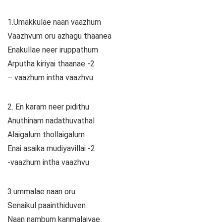
1.Umakkulae naan vaazhum
Vaazhvum oru azhagu thaanea
Enakullae neer iruppathum
Arputha kiriyai thaanae -2
– vaazhum intha vaazhvu
2. En karam neer pidithu
Anuthinam nadathuvathal
Alaigalum thollaigalum
Enai asaika mudiyavillai -2
-vaazhum intha vaazhvu
3.ummalae naan oru
Senaikul paainthiduven
Naan nambum kanmalaiyae