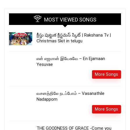
MOST VIEWED SONGS
క్రీస్తు పుట్టుక క్రిస్టమస్ స్కిట్ | Rakshana Tv |
Christmas Skit in telugu
என் எஜமான் இயேசுவே – En Ejamaan
Yesuvae
More Songs
வசனத்திலே நடப்போம் – Vasanathile
Nadappom
More Songs
THE GOODNESS OF GRACE -Come you