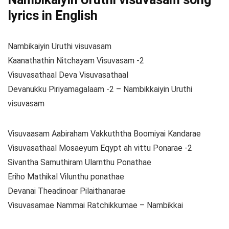
lyrics in English
Nambikaiyin Uruthi visuvasam
Kaanathathin Nitchayam Visuvasam -2
Visuvasathaal Deva Visuvasathaal
Devanukku Piriyamagalaam -2 – Nambikkaiyin Uruthi
visuvasam
Visuvaasam Aabiraham Vakkuththa Boomiyai Kandarae
Visuvasathaal Mosaeyum Eqypt ah vittu Ponarae -2
Sivantha Samuthiram Ularnthu Ponathae
Eriho Mathikal Vilunthu ponathae
Devanai Theadinoar Pilaithanarae
Visuvasamae Nammai Ratchikkumae – Nambikkai