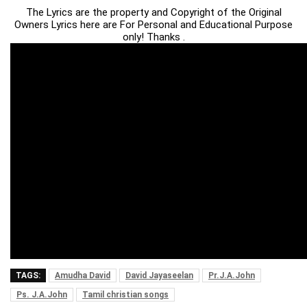
The Lyrics are the property and Copyright of the Original
Owners Lyrics here are For Personal and Educational Purpose
only! Thanks .
TAGS:
Amudha David
David Jayaseelan
Pr.J.A.John
Ps. J.A.John
Tamil christian songs