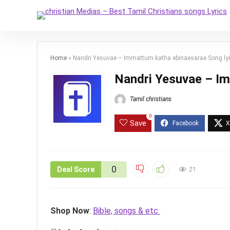
Home
»
Nandri Yesuvae – Immattum katha ebinaesarae Song lyr
Nandri Yesuvae – Im
Tamil christians
0
Save
0
Deal Score
21
Shop Now
:
Bible, songs & etc