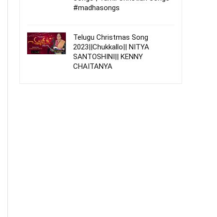
#madhasongs
Telugu Christmas Song
2023||Chukkallo|| NITYA
SANTOSHINI|| KENNY
CHAITANYA