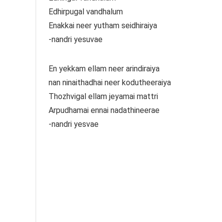
Edhirpugal vandhalum
Enakkai neer yutham seidhiraiya
-nandri yesuvae
En yekkam ellam neer arindiraiya
nan ninaithadhai neer kodutheeraiya
Thozhvigal ellam jeyamai mattri
Arpudhamai ennai nadathineerae
-nandri yesvae