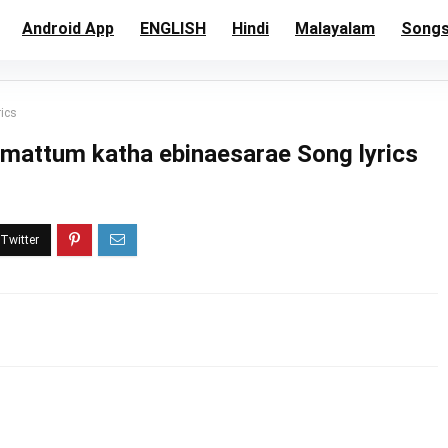
Android App
ENGLISH
Hindi
Malayalam
Song
ics
mattum katha ebinaesarae Song lyrics