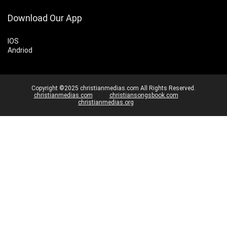
Download Our App
IOS
Andriod
Copyright ©2025 christianmedias.com All Rights Reserved.
christianmedias.com
christiansongsbook.com
christianmedias.org