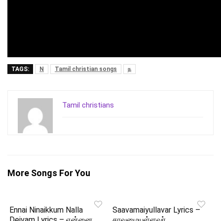
TAGS:
N
Tamil christian songs
ந
Tamil christians
More Songs For You
Ennai Ninaikkum Nalla
Saavamaiyullavar Lyrics –
Deivam Lyrics – என்னை
சாவமையுள்ளவர்