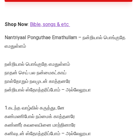
Shop Now
:
Bible, songs & etc
Nantriyaal Ponguthae Emathullam – நன்றியால் பொங்குதே
எமதுள்ளம்
நன்றியால் பொங்குதே எமதுள்ளம்
நாதன் செய் பல நன்மைகட்காய்
நாள்தோறும் நலமுடன் காத்தனரே
நன்றியால் ஸ்தோத்தரிப்போம் – அல்லேலூயா
1.கடந்த வாழ்வில் கருத்துடனே
கண்மணிபோல் நம்மைக் காத்தனரே
கண்ணீர் கவலையினை மாற்றினாரே
கனிவுடன் ஸ்தோத்தரிப்போம் – அல்லேலூயா