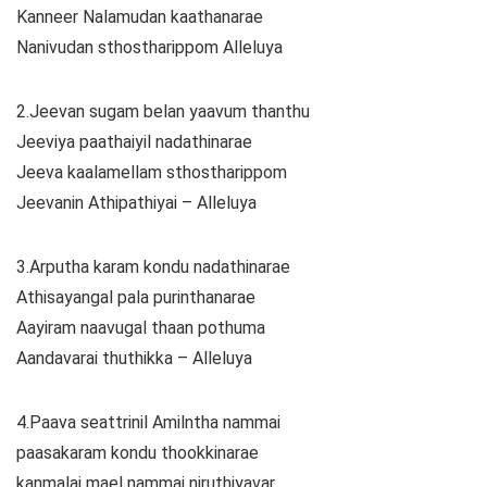
Kanneer Nalamudan kaathanarae
Nanivudan sthostharippom Alleluya
2.Jeevan sugam belan yaavum thanthu
Jeeviya paathaiyil nadathinarae
Jeeva kaalamellam sthostharippom
Jeevanin Athipathiyai – Alleluya
3.Arputha karam kondu nadathinarae
Athisayangal pala purinthanarae
Aayiram naavugal thaan pothuma
Aandavarai thuthikka – Alleluya
4.Paava seattrinil Amilntha nammai
paasakaram kondu thookkinarae
kanmalai mael nammai niruthiyavar