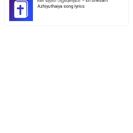
என் தேசம் அழியுதையா – En Dhesam
Azhiyuthaiya song lyrics