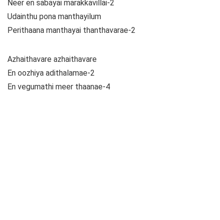
Neer en sabayai marakkavillai-2
Udainthu pona manthayilum
Perithaana manthayai thanthavarae-2
Azhaithavare azhaithavare
En oozhiya adithalamae-2
En vegumathi meer thaanae-4