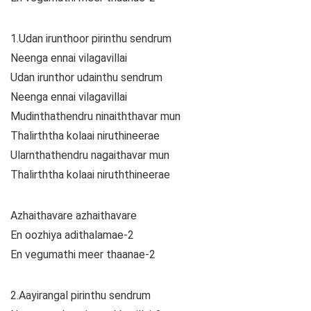
1.Udan irunthoor pirinthu sendrum
Neenga ennai vilagavillai
Udan irunthor udainthu sendrum
Neenga ennai vilagavillai
Mudinthathendru ninaiththavar mun
Thalirththa kolaai niruthineerae
Ularnthathendru nagaithavar mun
Thalirththa kolaai niruththineerae
Azhaithavare azhaithavare
En oozhiya adithalamae-2
En vegumathi meer thaanae-2
2.Aayirangal pirinthu sendrum