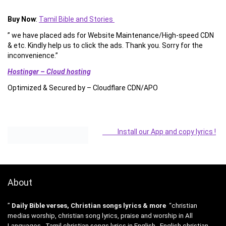
Buy Now
:
Tamil Bible and Stories
” we have placed ads for Website Maintenance/High-speed CDN
& etc. Kindly help us to click the ads. Thank you. Sorry for the
inconvenience.”
Hostinger – Cloud hosting
Optimized & Secured by – Cloudflare CDN/APO
Install our App and copy lyrics !
About
”
Daily Bible verses, Christian songs lyrics & more
“christian
medias worship, christian song lyrics, praise and worship in All
Languages , Tamil christian songs lyrics in English , English christian