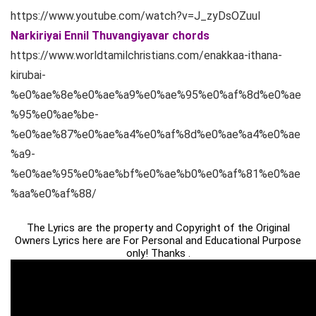
https://www.youtube.com/watch?v=J_zyDsOZuuI
Narkiriyai Ennil Thuvangiyavar chords
https://www.worldtamilchristians.com/enakkaa-ithana-
kirubai-
%e0%ae%8e%e0%ae%a9%e0%ae%95%e0%af%8d%e0%ae
%95%e0%ae%be-
%e0%ae%87%e0%ae%a4%e0%af%8d%e0%ae%a4%e0%ae
%a9-
%e0%ae%95%e0%ae%bf%e0%ae%b0%e0%af%81%e0%ae
%aa%e0%af%88/
The Lyrics are the property and Copyright of the Original
Owners Lyrics here are For Personal and Educational Purpose
only! Thanks .