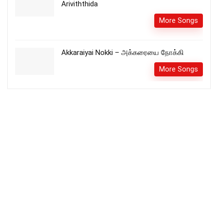
Ariviththida
More Songs
Akkaraiyai Nokki – அக்கரையை நோக்கி
More Songs