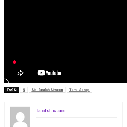
TAGS:
N
Sis. Beulah Simeon
Tamil Songs
Tamil christians