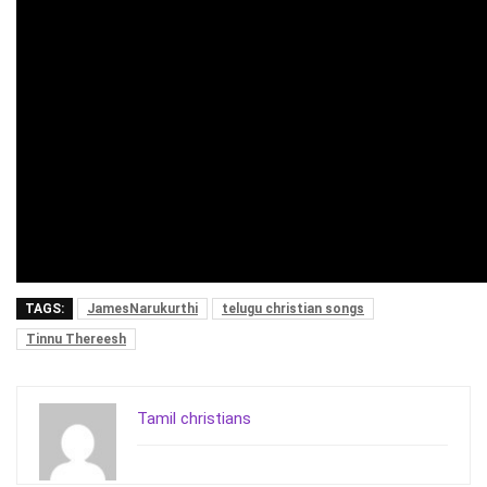
TAGS:
JamesNarukurthi
telugu christian songs
Tinnu Thereesh
Tamil christians