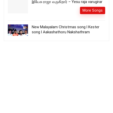
இயேசு ராஜா வருகிறார் – Yesu raja varugirar
More Songs
New Malayalam Christmas song l Kester
song l Aakashathoru Nakshathram