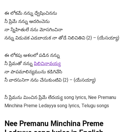
ఈ లోకమే నన్ను ధ్వేషించినను
నీ ప్రేమే నన్ను ఆదరించెను
నా స్నేహితులే నను మోసగించినా
నన్ను విడువక ఎడబాయక నా తోడే నిలిచితివి {2} – {యేసయ్యా}
ఈ లోకపు ఆశలలో పడిన నన్ను
నీ ప్రేమతో నన్ను
పిలిచినావయ్య
నా పాపమాలిన్యమును కడిగివేసి
నీ వారసునిగా నను చేసుకుంటివి {2} – {యేసయ్యా}
నీ ప్రేమను మించిన ప్రేమే లేదయ్య song lyrics, Nee Premanu
Minchina Preme Ledayya song lyrics, Telugu songs
Nee Premanu Minchina Preme