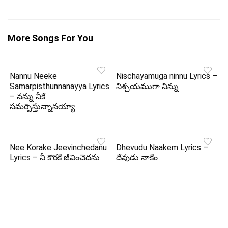
More Songs For You
Nannu Neeke
Nischayamuga ninnu Lyrics –
Samarpisthunnanayya Lyrics
నిశ్చయముగా నిన్ను
– నన్ను నీకే
సమర్పిస్తున్నానయ్యా
Nee Korake Jeevinchedanu
Dhevudu Naakem Lyrics –
Lyrics – నీ కొరకే జీవించెదను
దేవుడు నాకేం