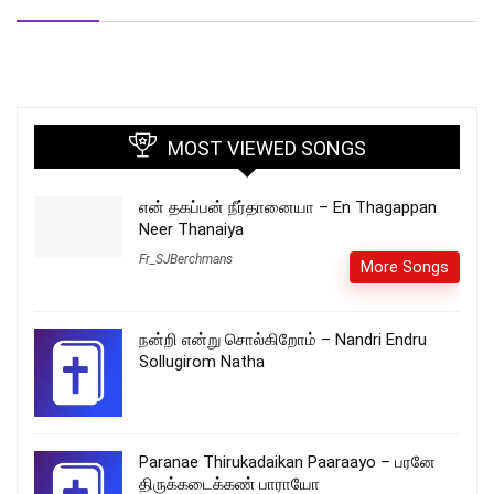
MOST VIEWED SONGS
என் தகப்பன் நீர்தானையா – En Thagappan
Neer Thanaiya
Fr_SJBerchmans
More Songs
நன்றி என்று சொல்கிறோம் – Nandri Endru
Sollugirom Natha
Paranae Thirukadaikan Paaraayo – பரனே
திருக்கடைக்கண் பாராயோ