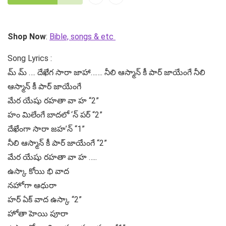
Shop Now
:
Bible, songs & etc
Song Lyrics :
మ్ మ్ …. దేఖెేగ సారా జాహా……. నీలి ఆస్మాన్ కీ పార్ జాయేంగే నీలి
ఆస్మాన్ కీ పార్ జాయేంగే
మేర యేషు రహతా వా హ “2”
హం మిలేంగే బాదలో ‘న్ పర్ “2”
దేఖేంగా సారా జహ’న్ “1”
నీలి ఆస్మాన్ కీ పార్ జాయేంగే “2”
మేర యేషు రహతా వా హ …..
ఉస్కా కోయి భి వాద
నహోగా ఆధురా
హర్ ఏక్ వాద ఉస్కా “2”
హోతా హెయి పూరా