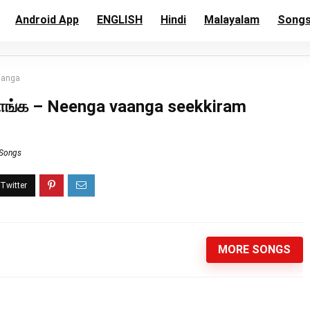
Android App
ENGLISH
Hindi
Malayalam
Song
vaanga
் வாங்க – Neenga vaanga seekkiram
 Songs
MORE SONGS