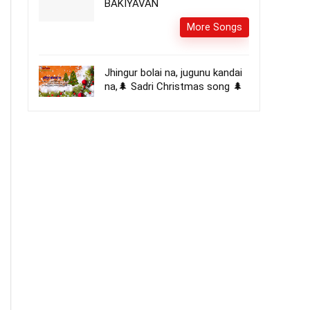
BAKIYAVAN
More Songs
Jhingur bolai na, jugunu kandai
na,🌲 Sadri Christmas song 🌲