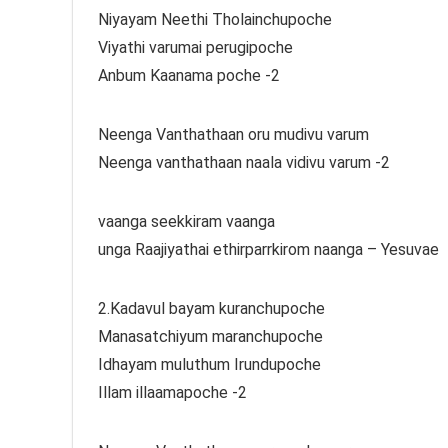
Niyayam Neethi Tholainchupoche
Viyathi varumai perugipoche
Anbum Kaanama poche -2
Neenga Vanthathaan oru mudivu varum
Neenga vanthathaan naala vidivu varum -2
vaanga seekkiram vaanga
unga Raajiyathai ethirparrkirom naanga – Yesuvae
2.Kadavul bayam kuranchupoche
Manasatchiyum maranchupoche
Idhayam muluthum Irundupoche
Illam illaamapoche -2