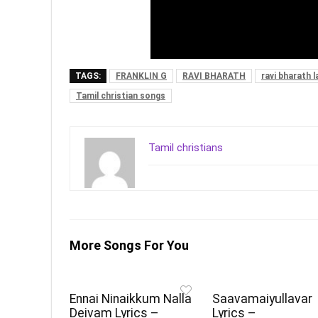
TAGS:
FRANKLIN G
RAVI BHARATH
ravi bharath 
Tamil christian songs
Tamil christians
More Songs For You
Ennai Ninaikkum Nalla
Saavamaiyullavar
Deivam Lyrics –
Lyrics –