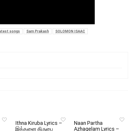
latest songs
Sam Prakash
SOLOMON ISAAC
Ithna Kiruba Lyrics –
Naan Partha
இத்தனை கிருபை
Azhagelam Lyrics –