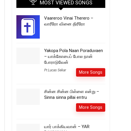
MOST VIEWED SONGS
Vaareroo Vinai Therero –
வாரீரோ வினை திரீரோ
Yakopa Pola Naan Poraduvaen
– யாக்கோபைப் போல நான்
போராடுவேன்
Pr.Lucas Sekar
More Songs
சின்ன சின்ன பிள்ளை என்று –
Sinna sinna pillai entru
More Songs
யார் பாக்கியவான் – YAR