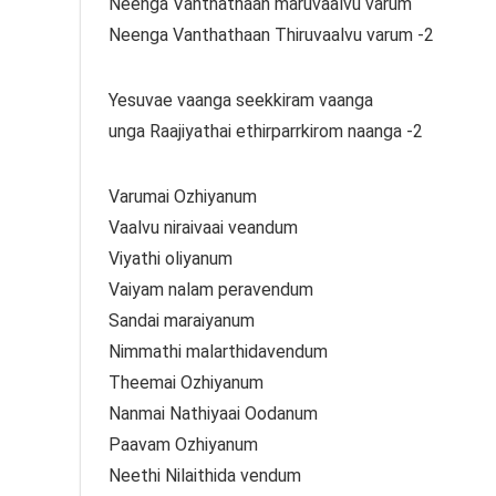
Neenga Vanthathaan maruvaalvu varum
Neenga Vanthathaan Thiruvaalvu varum -2
Yesuvae vaanga seekkiram vaanga
unga Raajiyathai ethirparrkirom naanga -2
Varumai Ozhiyanum
Vaalvu niraivaai veandum
Viyathi oliyanum
Vaiyam nalam peravendum
Sandai maraiyanum
Nimmathi malarthidavendum
Theemai Ozhiyanum
Nanmai Nathiyaai Oodanum
Paavam Ozhiyanum
Neethi Nilaithida vendum