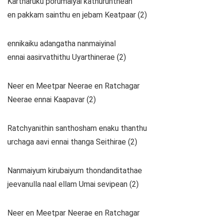
Kartharuku porumaiyai kathurunthean
en pakkam sainthu en jebam Keatpaar (2)
ennikaiku adangatha nanmaiyinal
ennai aasirvathithu Uyarthinerae (2)
Neer en Meetpar Neerae en Ratchagar
Neerae ennai Kaapavar (2)
Ratchyanithin santhosham enaku thanthu
urchaga aavi ennai thanga Seithirae (2)
Nanmaiyum kirubaiyum thondanditathae
jeevanulla naal ellam Umai sevipean (2)
Neer en Meetpar Neerae en Ratchagar