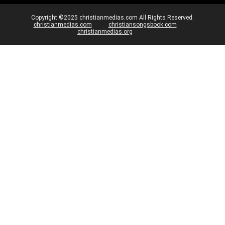
Copyright ©2025 christianmedias.com All Rights Reserved.
christianmedias.com
christiansongsbook.com
christianmedias.org