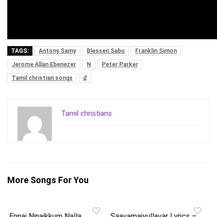
TAGS:
Antony Samy
Blessen Sabu
Franklin Simon
Jerome Allan Ebenezer
N
Peter Parker
Tamil christian songs
நீ
Tamil christians
More Songs For You
Ennai Ninaikkum Nalla
Saavamaiyullavar Lyrics –