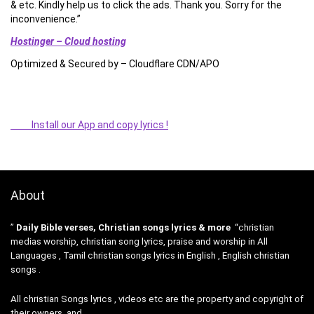
& etc. Kindly help us to click the ads. Thank you. Sorry for the
inconvenience.”
Hostinger – Cloud hosting
Optimized & Secured by – Cloudflare CDN/APO
Install our App and copy lyrics !
About
”
Daily Bible verses, Christian songs lyrics & more
“christian
medias worship, christian song lyrics, praise and worship in All
Languages , Tamil christian songs lyrics in English , English christian
songs .
All christian Songs lyrics , videos etc are the property and copyright of
their owners, and