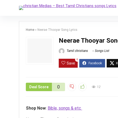
Home
»
Neerae Thooyar Song Lyrics
Neerae Thooyar Son
Tamil christians
Songs List
0
Save
0
Deal Score
12
Shop Now
:
Bible, songs & etc