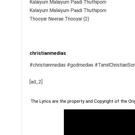
Kalaiyum Malaiyum Paadi Thuthipom
Kalaiyum Malaiyum Paadi Thuthipom
Thooyar Neerae Thooyar (2)
christianmedias
#christianmedias #godmedias #TamilChristianSo
[ad_2]
The Lyrics are the property and Copyright of the Or