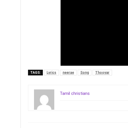
TAGS:
Lyrics
neerae
Song
Thooyar
Tamil christians