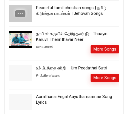
Peaceful tamil christian songs | தமிழ்
கிறிஸ்தவ பாடல்கள் | Jehovah Songs
தாயின் கருவில் தெரிந்தவர் நீர் -Thaayin
Karuvil Therinthavar Neer
Ben Samuel
More Songs
உம் பீடத்தை சுற்றி – Um Peedathai Sutri
Fr_SJBerchmans
More Songs
Aarathanai Engal Aayuthamaamae Song
Lyrics