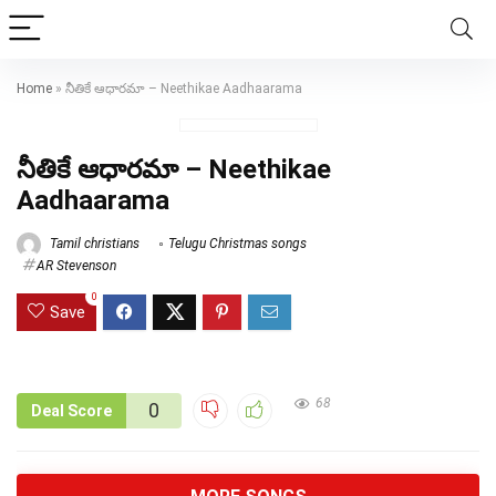
Home
»
నీతికే ఆధారమా – Neethikae Aadhaarama
నీతికే ఆధారమా – Neethikae
Aadhaarama
Tamil christians
Telugu Christmas songs
AR Stevenson
0
Save
68
0
Deal Score