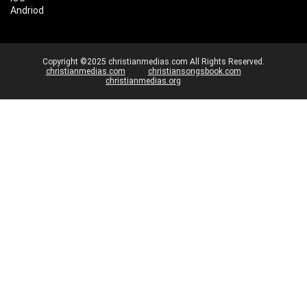
Andriod
Copyright ©2025 christianmedias.com All Rights Reserved.
christianmedias.com
christiansongsbook.com
christianmedias.org