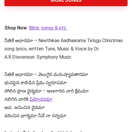
MORE SONGS
Shop Now
:
Bible, songs & etc
నీతికే ఆధారమా – Neethikae Aadhaarama Telugu Christmas
song lyrics, written Tune, Music & Voice by Dr.
A.R.Stevenson. Symphony Music
నీతికే ఆధారమా – వెలుగైన మనుష్యావతారమా
భువిపైన కాలిడిన ప్రేమ స్వరూపమా
సోలిన ప్రాణ ధైర్యమా – అణగారిన వారి క్షేమమా
నలిగిన వారికి
విమోచనమా
అప.. జనించిన దైవమా
వరించిన భాగ్యమా నీవే నా సర్వమా