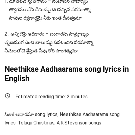
దూతలచే స్తుతిగానం – సింహాసన సౌభాగ్యం
త్యాగము చేసి దీనుడవై దిగివచ్చిన పరమాత్మా
పాపుల రక్షణార్థమై నీకు ఇంత దీనత్వమా
2 . అన్నిటిపై అధికారం – బంగారపు సామ్రాజ్యం
తృణముగ ఎంచి బాలుడవై పవళించిన పరమాత్మా
నీచులతోటి శ్రేష్ఠుడ నీవు కోరి సాంగత్యమా
Neethikae Aadhaarama song lyrics in
English
Estimated reading time:
2
minutes
నీతికే ఆధారమా song lyrics, Neethikae Aadhaarama song
lyrics, Telugu Christmas, A.R.Stevenson songs