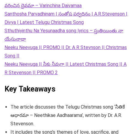
వరించిన దైవమా – Varinchina Daivamaa
Santhosha Parvadhinam | సంతోష పర్వదినం | A.R.Stevenson |
Divya | Latest Telugu Christmas Song
Sthuthiyinthu Na Yesunaadha song lyrics – స్తుతియింతు నా
యేసునాథా
Neeku Neevuga || PROMO || Dr. A R Stevnson || Christmas
Song ||
Neeku Neevuga || నీకు నీవుగా || Latest Christmas Song || A
R Stevenson || PROMO 2
Key Takeaways
The article discusses the Telugu Christmas song ‘నీతికే
ఆధారమా – Neethikae Aadhaarama’, written by Dr. A.R.
Stevenson.
It includes the song’s themes of love, sacrifice, and