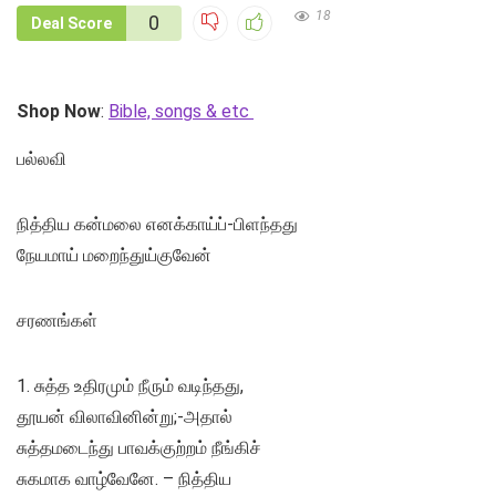
18
0
Deal Score
Shop Now
:
Bible, songs & etc
பல்லவி
நித்திய கன்மலை எனக்காய்ப்-பிளந்தது
நேயமாய் மறைந்துய்குவேன்
சரணங்கள்
1. சுத்த உதிரமும் நீரும் வடிந்தது,
தூயன் விலாவினின்று;-அதால்
சுத்தமடைந்து பாவக்குற்றம் நீங்கிச்
சுகமாக வாழ்வேனே. – நித்திய