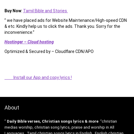
Buy Now
:
Tamil Bible and Stories
” we have placed ads for Website Maintenance/High-speed CDN
& etc. Kindly help us to click the ads. Thank you. Sorry for the
inconvenience.”
Hostinger – Cloud hosting
Optimized & Secured by – Cloudflare CDN/APO
Install our App and copy lyrics !
About
”
Daily Bible verses, Christian songs lyrics & more
“christian
medias worship, christian song lyrics, praise and worship in All
Languages , Tamil christian songs lyrics in English , English christian