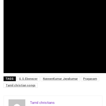
TAGS:
G.S.Ebenezer
NaveenKumar Jayakumar
Pragasam
Tamil christian songs
Tamil christians