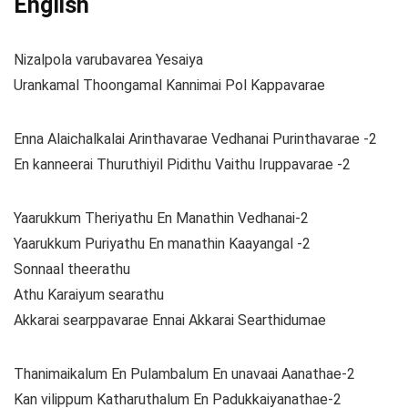
English
Nizalpola varubavarea Yesaiya
Urankamal Thoongamal Kannimai Pol Kappavarae
Enna Alaichalkalai Arinthavarae Vedhanai Purinthavarae -2
En kanneerai Thuruthiyil Pidithu Vaithu Iruppavarae -2
Yaarukkum Theriyathu En Manathin Vedhanai-2
Yaarukkum Puriyathu En manathin Kaayangal -2
Sonnaal theerathu
Athu Karaiyum searathu
Akkarai searppavarae Ennai Akkarai Searthidumae
Thanimaikalum En Pulambalum En unavaai Aanathae-2
Kan vilippum Katharuthalum En Padukkaiyanathae-2