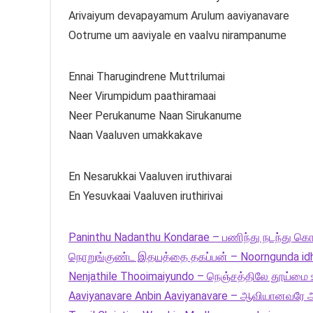
Arivaiyum devapayamum Arulum aaviyanavare
Ootrume um aaviyale en vaalvu nirampanume
Ennai Tharugindrene Muttrilumai
Neer Virumpidum paathiramaai
Neer Perukanume Naan Sirukanume
Naan Vaaluven umakkakave
En Nesarukkai Vaaluven iruthivarai
En Yesuvkaai Vaaluven iruthirivai
Paninthu Nadanthu Kondarae – பணிந்து நடந்து க
நொறுங்குண்ட இதயத்தை தகப்பன் – Noorngunda idh
Nenjathile Thooimaiyundo – நெஞ்சத்திலே தூய்ம
Aaviyanavare Anbin Aaviyanavare – ஆவியானவரே