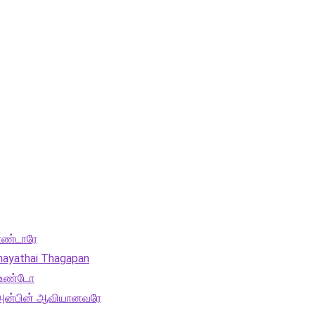
ொண்டாரே
ayathai Thagapan
ை உண்டோ
 அன்பின் ஆவியானவரே