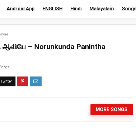
Android App
ENGLISH
Hindi
Malayalam
Song
viyae
 ஆவியே – Norunkunda Panintha
 Songs
MORE SONGS