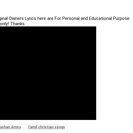
iginal Owners Lyrics here are For Personal and Educational Purpose
only! Thanks .
rushan Amos
Tamil christian songs