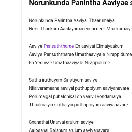
Norunkunda Panintha Aaviyae so
Norunkunda Panintha Aaviyai Thaarumaiya
Neer Thankum Aaalayamai ennai neer Maatrumaiy
Aaviye
Parisuththarae
En aaviyai Elimaiyaakum
Aaviye Parisuththarae Umathaaviyale Nirappidume
En Yesuvae Umathaaviyale Nirappidume
Sutha iruthayam Siristiyum aaviye
Nilaivaramaana aaviyai puthuppiyum aaviyanavare
Perumaigal puhalchikal en vaalvil vendamaiya
Thaalmaiyin sinthaiyai puthuppiyum aaviyanavare
Gnanathai Unarvai arulum aaviye
Aalosanai Belanum arulum aaviyanavare