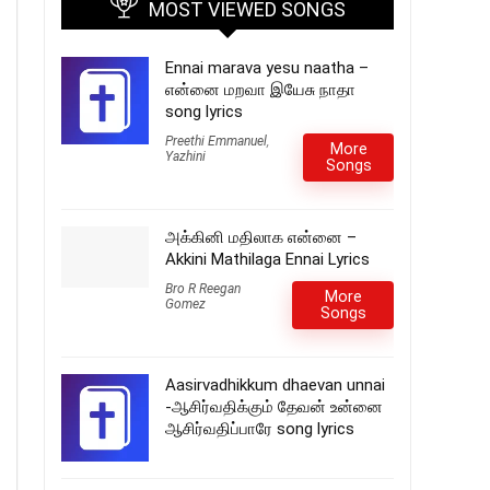
MOST VIEWED SONGS
Ennai marava yesu naatha –
என்னை மறவா இயேசு நாதா
song lyrics
Preethi Emmanuel
,
More
Yazhini
Songs
அக்கினி மதிலாக என்னை –
Akkini Mathilaga Ennai Lyrics
Bro R Reegan
More
Gomez
Songs
Aasirvadhikkum dhaevan unnai
-ஆசிர்வதிக்கும் தேவன் உன்னை
ஆசிர்வதிப்பாரே song lyrics