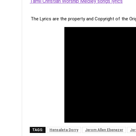
Tamil Christian Worship Medley songs lyrics
The Lyrics are the property and Copyright of the Or
TAGS:
Hensaleta Dorry
Jerom Allen Ebenezer
Je