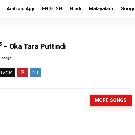
Android App
ENGLISH
Hindi
Malayalam
Song
లో – Oka Tara Puttindi
s songs
MORE SONGS