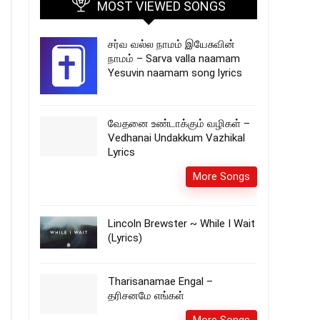
MOST VIEWED SONGS
சர்வ வல்ல நாமம் இயேசுவின்
நாமம் – Sarva valla naamam
Yesuvin naamam song lyrics
வேதனை உண்டாக்கும் வழிகள் –
Vedhanai Undakkum Vazhikal
Lyrics
More Songs
Lincoln Brewster ~ While I Wait
(Lyrics)
Tharisanamae Engal –
தரிசனமே எங்கள்