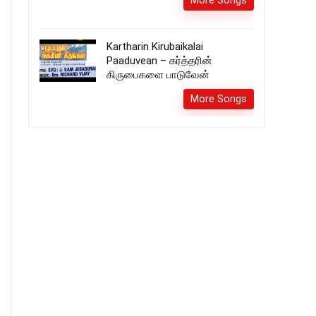
More Songs
Kartharin Kirubaikalai
Paaduvean – கர்த்தரின்
கிருபைகளை பாடுவேன்
More Songs