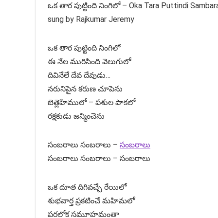
ఒక తార పుట్టింది నింగిలో – Oka Tara Puttindi Samba
sung by Rajkumar Jeremy
ఒక తార పుట్టింది నింగిలో
ఈ నేల మురిసింది వెలుగులో
దివినేలే దేవ దేవుడు…
నరునిపైన కరుణ చూపెను
బెత్లెహేములో – పశుల పాకలో
రక్షకుడు జన్మించెను
సంబరాలు సంబరాలు –
సంబరాలు
సంబరాలు సంబరాలు – సంబరాలు
ఒక దూత దిగివచ్చే రేయిలో
శుభవార్త ప్రకటించే మహిమలో
పరలోక సమూహమంతా