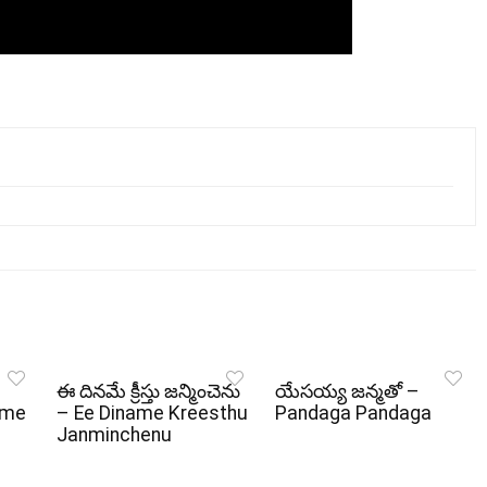
ఈ దినమే క్రీస్తు జన్మించెను
యేసయ్య జన్మతో –
ame
– Ee Diname Kreesthu
Pandaga Pandaga
Janminchenu