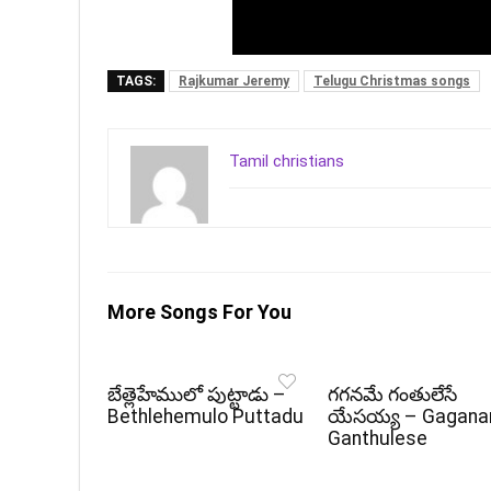
TAGS:
Rajkumar Jeremy
Telugu Christmas songs
Tamil christians
More Songs For You
బేత్లెహేములో పుట్టాడు –
గగనమే గంతులేసే
Bethlehemulo Puttadu
యేసయ్య – Gagan
Ganthulese