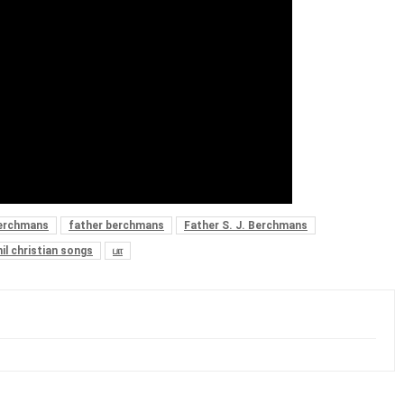
Berchmans
father berchmans
Father S. J. Berchmans
il christian songs
பா