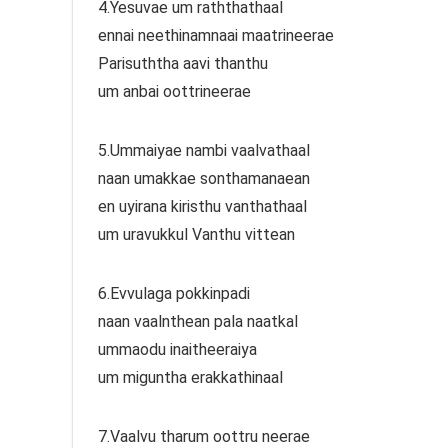
4.Yesuvae um raththathaal
ennai neethinamnaai maatrineerae
Parisuththa aavi thanthu
um anbai oottrineerae
5.Ummaiyae nambi vaalvathaal
naan umakkae sonthamanaean
en uyirana kiristhu vanthathaal
um uravukkul Vanthu vittean
6.Evvulaga pokkinpadi
naan vaalnthean pala naatkal
ummaodu inaitheeraiya
um miguntha erakkathinaal
7.Vaalvu tharum oottru neerae