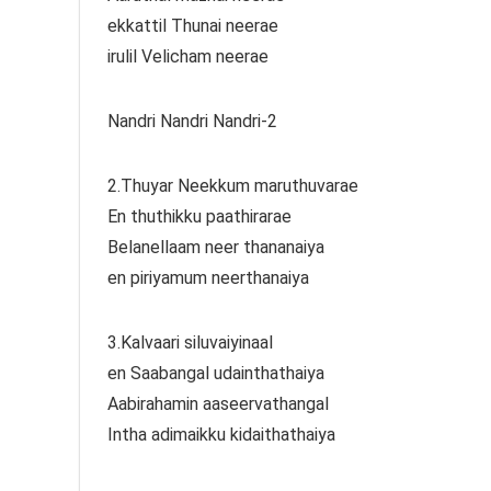
ekkattil Thunai neerae
irulil Velicham neerae
Nandri Nandri Nandri-2
2.Thuyar Neekkum maruthuvarae
En thuthikku paathirarae
Belanellaam neer thananaiya
en piriyamum neerthanaiya
3.Kalvaari siluvaiyinaal
en Saabangal udainthathaiya
Aabirahamin aaseervathangal
Intha adimaikku kidaithathaiya