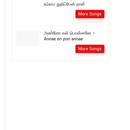
உம்மை துதிப்பேன் நான்
More Songs
அண்ணே என் பொன்னனே –
Annae en pon annae
More Songs