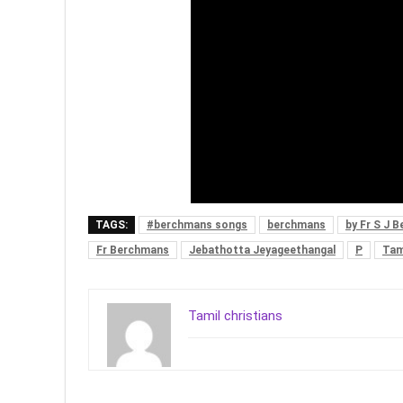
TAGS:
#berchmans songs
berchmans
by Fr S J 
Fr Berchmans
Jebathotta Jeyageethangal
P
Tam
Tamil christians