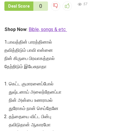
57
0
Deal Score
Shop Now
:
Bible, songs & etc
1.பாவத்தின் பாரத்தினால்
தவித்திடும் பாவி என்னை
நின் கிருபை பிரவாகத்தால்
தேற்றிடும் இயேசுநாதா
கெட்ட குமாரனைப்போல்
துஷ்டனாய் அலைந்தேனப்பா
நின் அன்பை உணராமல்
துரோகம் நான் செய்தேனே
தந்தையை விட்ட பின்பு
தவிடுதான் ஆகாரமோ