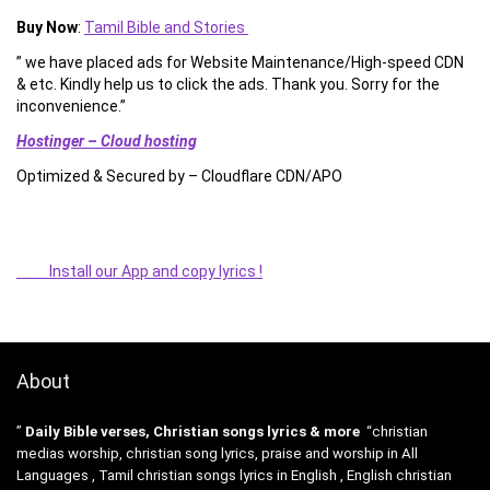
Buy Now
:
Tamil Bible and Stories
” we have placed ads for Website Maintenance/High-speed CDN
& etc. Kindly help us to click the ads. Thank you. Sorry for the
inconvenience.”
Hostinger – Cloud hosting
Optimized & Secured by – Cloudflare CDN/APO
Install our App and copy lyrics !
About
”
Daily Bible verses, Christian songs lyrics & more
“christian
medias worship, christian song lyrics, praise and worship in All
Languages , Tamil christian songs lyrics in English , English christian