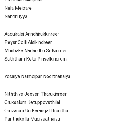
Nala Meipare
Nandri Iyya
Aadukalai Arindhirukkinreer
Peyar Solli Alaikindreer
Munbaka Nadandhu Selkinreer
Saththam Ketu Pinselkindrom
Yesaiya Nalmeipar Neerthanaiya
Niththiya Jeevan Tharukinreer
Orukaalum Ketuppovathilai
Oruvarum Un Karangalil Irundhu
Parithukolla Mudiyaathaiya