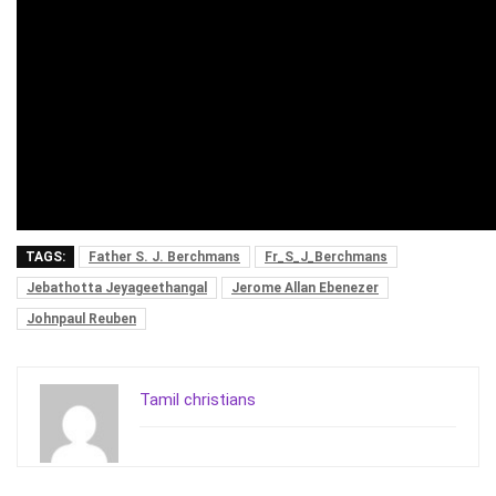
TAGS:
Father S. J. Berchmans
Fr_S_J_Berchmans
Jebathotta Jeyageethangal
Jerome Allan Ebenezer
Johnpaul Reuben
Tamil christians