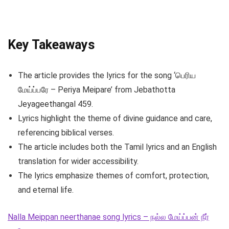
Key Takeaways
The article provides the lyrics for the song ‘பெரிய
மேய்ப்பரே – Periya Meipare’ from Jebathotta
Jeyageethangal 459.
Lyrics highlight the theme of divine guidance and care,
referencing biblical verses.
The article includes both the Tamil lyrics and an English
translation for wider accessibility.
The lyrics emphasize themes of comfort, protection,
and eternal life.
Nalla Meippan neerthanae song lyrics – நல்ல மேய்ப்பன் நீர்