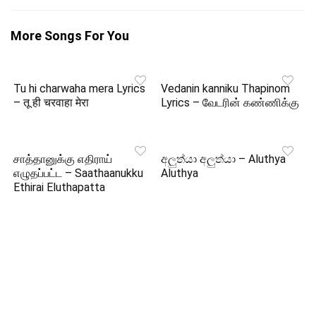
More Songs For You
Tu hi charwaha mera Lyrics
Vedanin kanniku Thapinom
– तू ही चरवाहा मेरा
Lyrics – வேடரின் கண்ணிக்கு
சாத்தானுக்கு எதிராய்
අලුත්යා අලුත්යා – Aluthya
எழுதப்பட்ட – Saathaanukku
Aluthya
Ethirai Eluthapatta