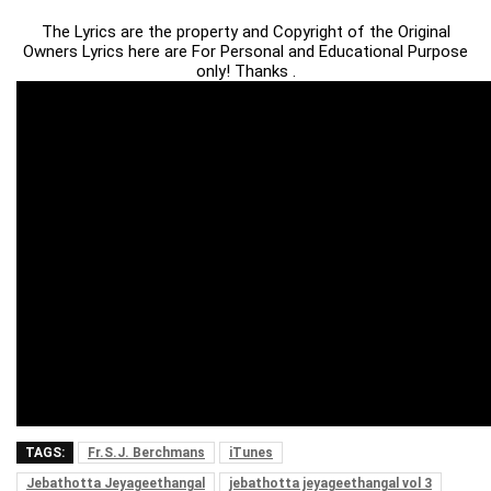
The Lyrics are the property and Copyright of the Original
Owners Lyrics here are For Personal and Educational Purpose
only! Thanks .
TAGS:
Fr.S.J. Berchmans
iTunes
Jebathotta Jeyageethangal
jebathotta jeyageethangal vol 3