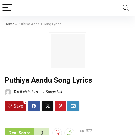
Home
»
Puthiya Aandu Song Lyrics
Puthiya Aandu Song Lyrics
Tamil christians
Songs List
0
Save
577
0
Deal Score