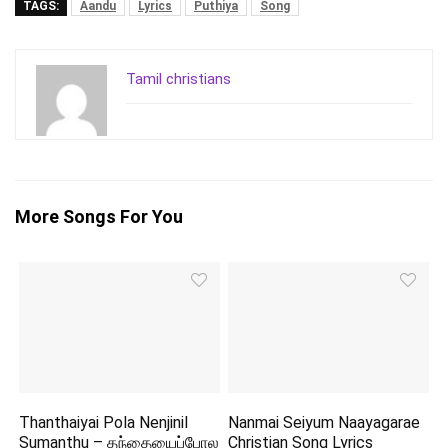
TAGS:
Aandu
Lyrics
Puthiya
Song
Tamil christians
More Songs For You
Thanthaiyai Pola Nenjinil
Nanmai Seiyum Naayagarae
Sumanthu – தந்தையைப்போல
Christian Song Lyrics