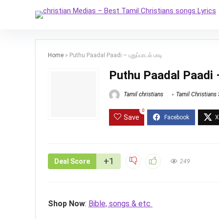
Home
»
Puthu Paadal Paadi – புதுப்பாடல் பாடி
Puthu Paadal Paadi – 
Tamil christians
Tamil Christians
0
Save
+1
Deal Score
249
Shop Now
:
Bible, songs & etc