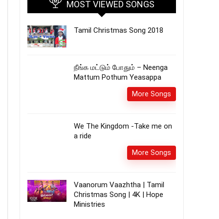
MOST VIEWED SONGS
Tamil Christmas Song 2018
நீங்க மட்டும் போதும் – Neenga
Mattum Pothum Yeasappa
More Songs
We The Kingdom -Take me on
a ride
More Songs
Vaanorum Vaazhtha | Tamil
Christmas Song | 4K | Hope
Ministries