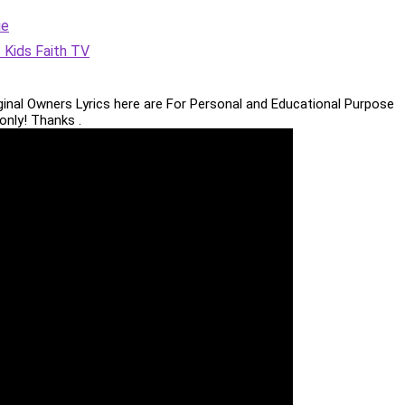
ie
 Kids Faith TV
iginal Owners Lyrics here are For Personal and Educational Purpose
only! Thanks .