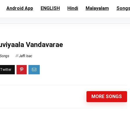
Android App
ENGLISH
Hindi
Malayalam
Song
uviyaala Vandavarae
 Songs
Jaffi Isac
MORE SONGS