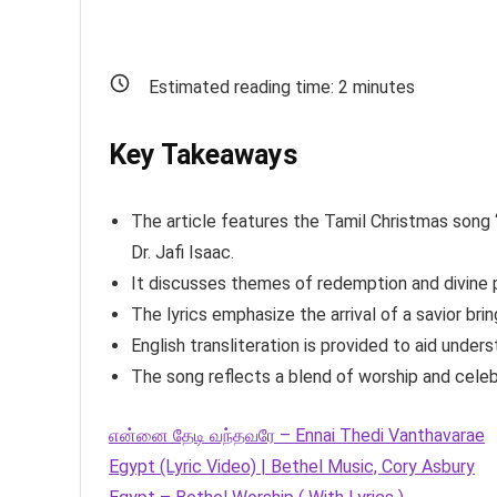
Estimated reading time:
2
minutes
Key Takeaways
The article features the Tamil Christmas song
Dr. Jafi Isaac.
It discusses themes of redemption and divine 
The lyrics emphasize the arrival of a savior bri
English transliteration is provided to aid unders
The song reflects a blend of worship and celeb
என்னை தேடி வந்தவரே – Ennai Thedi Vanthavarae
Egypt (Lyric Video) | Bethel Music, Cory Asbury