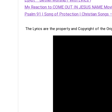
Egypt – Bethel Worship ( With Lyrics )
My Reaction to COME OUT IN JESUS NAME Mov
Psalm 91 | Song of Protection | Christian Songs –
The Lyrics are the property and Copyright of the Or