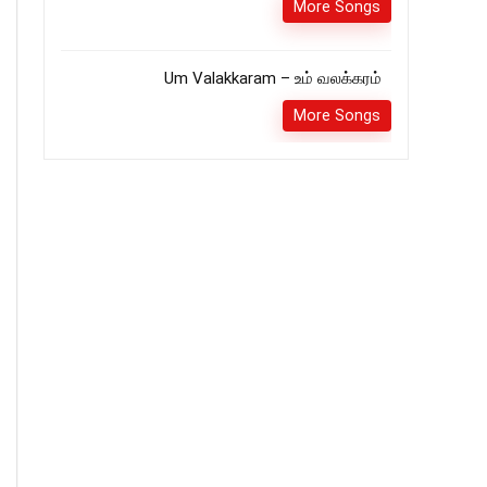
More Songs
Um Valakkaram – உம் வலக்கரம்
More Songs