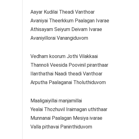
Aayar Kudilai Theadi Vanthoar
Avaniyai Theerkkum Paalagan Ivarae
Athisayam Seiyum Deivam Ivarae
Avaniyillorai Vanangiduvom
Vedham koorum Jothi Vilakkaai
Thannoli Veesida Poovinil piranthaar
Ilanthathai Naadi theadi Vanthoar
Arputha Paalaganai Tholuthiduvom
Maaligaiyillai manjamillai
Yealai Thozhuvil Iraimagan uthithaar
Munnanai Paalagan Mesiya ivarae
Valla pithavai Paninthiduvom