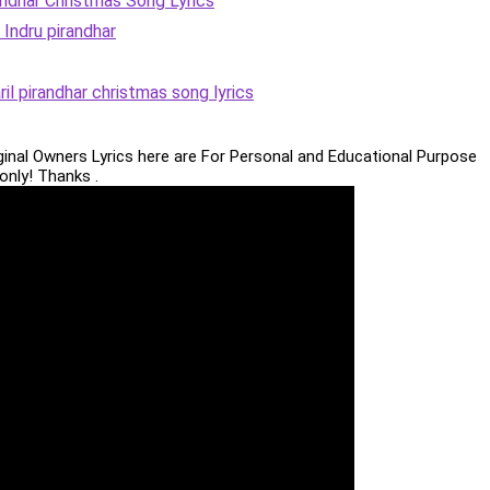
andhar Christmas Song Lyrics
r Indru pirandhar
il pirandhar christmas song lyrics
iginal Owners Lyrics here are For Personal and Educational Purpose
only! Thanks .