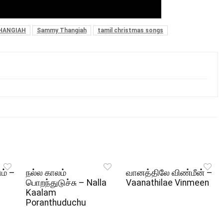
THANGIAH
Sammy Thangiah
tamil christmas songs
ும் –
நல்ல காலம்
வானத்திலே விண்மீன் –
பொறந்துடுச்சு – Nalla
Vaanathilae Vinmeen
Kaalam
Poranthuduchu