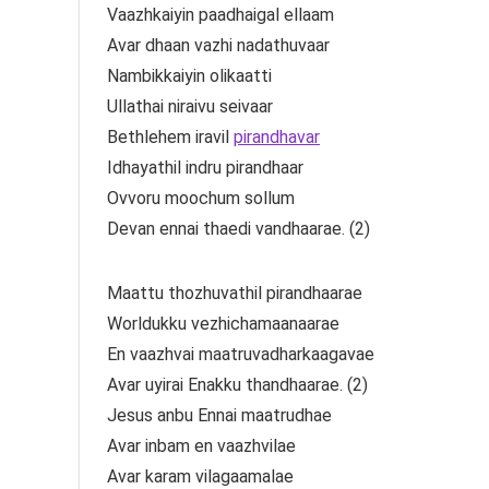
Vaazhkaiyin paadhaigal ellaam
Avar dhaan vazhi nadathuvaar
Nambikkaiyin olikaatti
Ullathai niraivu seivaar
Bethlehem iravil
pirandhavar
Idhayathil indru pirandhaar
Ovvoru moochum sollum
Devan ennai thaedi vandhaarae. (2)
Maattu thozhuvathil pirandhaarae
Worldukku vezhichamaanaarae
En vaazhvai maatruvadharkaagavae
Avar uyirai Enakku thandhaarae. (2)
Jesus anbu Ennai maatrudhae
Avar inbam en vaazhvilae
Avar karam vilagaamalae