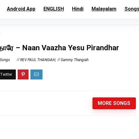
Android App
ENGLISH
Hindi
Malayalam
Song
r
்தாரே – Naan Vaazha Yesu Pirandhar
 Songs
REV PAUL THANGIAH
,
Sammy Thangiah
MORE SONGS