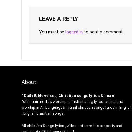
LEAVE A REPLY
You must be
logged in
to post a comment.
About
”
Daily Bible verses, Christian songs lyrics & more
“christian medias worship, christian song lyrics, praise and
worship in All Languages , Tamil christian songs lyrics in English
, English christian songs .
All christian Songs lyrics , videos etc are the property and
copyright of their owners, and