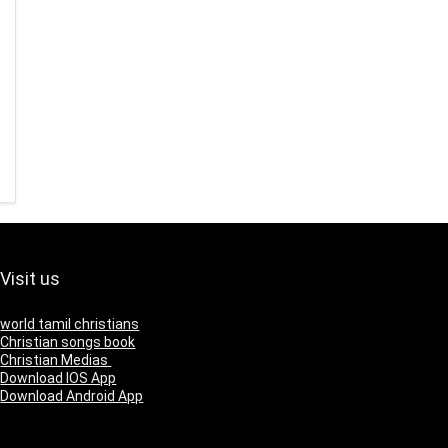
Visit us
world tamil christians
Christian songs book
Christian Medias
Download IOS App
Download Android App