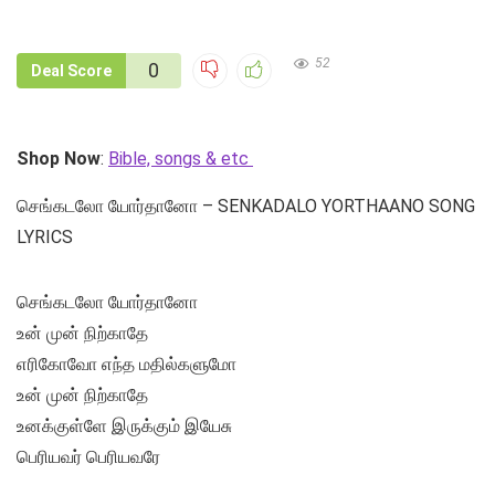
52
0
Deal Score
Shop Now
:
Bible, songs & etc
செங்கடலோ யோர்தானோ – SENKADALO YORTHAANO SONG
LYRICS
செங்கடலோ யோர்தானோ
உன் முன் நிற்காதே
எரிகோவோ எந்த மதில்களுமோ
உன் முன் நிற்காதே
உனக்குள்ளே இருக்கும் இயேசு
பெரியவர் பெரியவரே