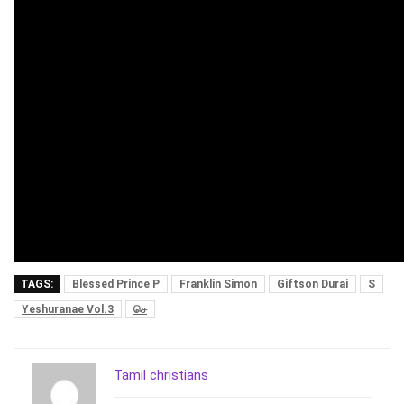
TAGS:
Blessed Prince P
Franklin Simon
Giftson Durai
S
Yeshuranae Vol.3
செ
Tamil christians