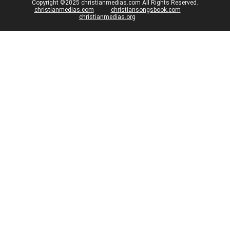
Copyright ©2025 christianmedias.com All Rights Reserved.
christianmedias.com
christiansongsbook.com
christianmedias.org