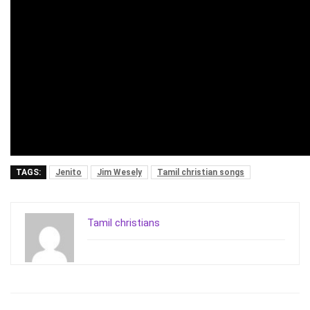
TAGS:
Jenito
Jim Wesely
Tamil christian songs
Tamil christians