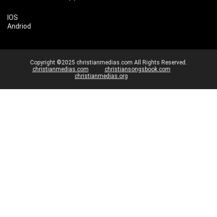
IOS
Andriod
Copyright ©2025 christianmedias.com All Rights Reserved.
christianmedias.com
christiansongsbook.com
christianmedias.org