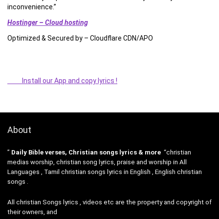
inconvenience.”
Hostinger – Cloud hosting
Optimized & Secured by – Cloudflare CDN/APO
Install our App and copy lyrics !
About
”
Daily Bible verses, Christian songs lyrics & more
“christian
medias worship, christian song lyrics, praise and worship in All
Languages , Tamil christian songs lyrics in English , English christian
songs .
All christian Songs lyrics , videos etc are the property and copyright of
their owners, and