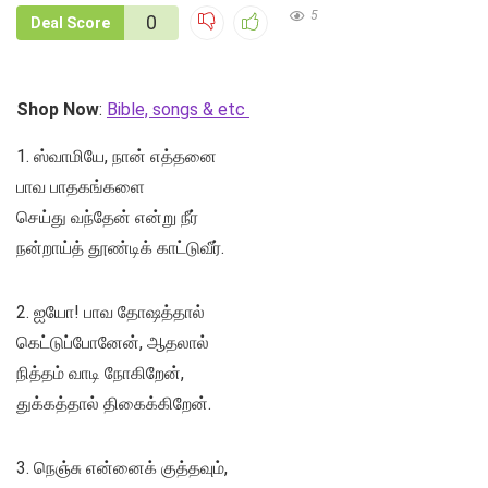
5
0
Deal Score
Shop Now
:
Bible, songs & etc
1. ஸ்வாமியே, நான் எத்தனை
பாவ பாதகங்களை
செய்து வந்தேன் என்று நீர்
நன்றாய்த் தூண்டிக் காட்டுவீர்.
2. ஐயோ! பாவ தோஷத்தால்
கெட்டுப்போனேன், ஆதலால்
நித்தம் வாடி நோகிறேன்,
துக்கத்தால் திகைக்கிறேன்.
3. நெஞ்சு என்னைக் குத்தவும்,