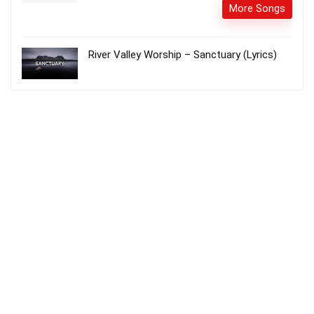
More Songs
River Valley Worship – Sanctuary (Lyrics)