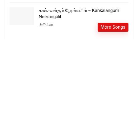
கண்கலங்கும் நேரங்களில் – Kankalangum
Neerangalil
Jaffi Isac
More Songs
மகிழ்ந்து களிகூருங்கள் – Magilnthu
Kalikurungal
More Songs