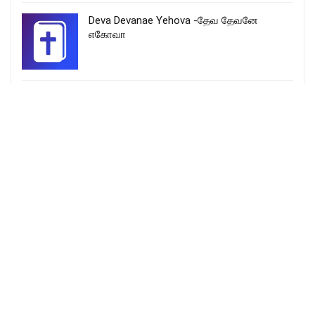
Deva Devanae Yehova -தேவ தேவனே
எகோவா
எங்கள் இயேசு வந்ததால் – Engal Yesu
Vandhadhal
More Songs