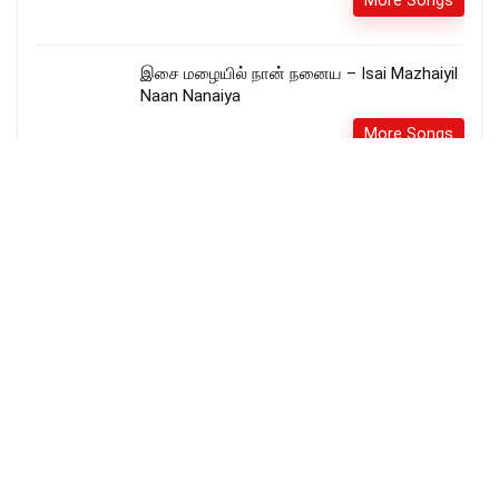
More Songs
இசை மழையில் நான் நனைய – Isai Mazhaiyil
Naan Nanaiya
More Songs
Sonnathai Seivaar – Gersson Edinbaro (8K)
– Tamil Christian Song