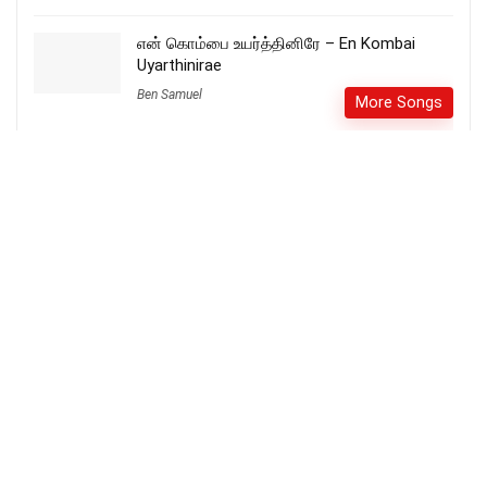
என் கொம்பை உயர்த்தினிரே – En Kombai
Uyarthinirae
Ben Samuel
More Songs
En Thanimayil Lyrics – என் தனிமையில்
More Songs