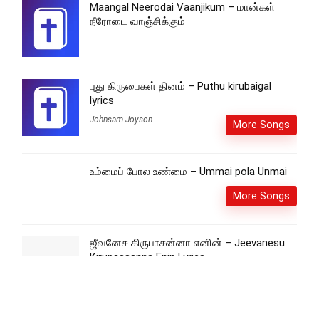
Maangal Neerodai Vaanjikum – மான்கள்
நீரோடை வாஞ்சிக்கும்
புது கிருபைகள் தினம் – Puthu kirubaigal
lyrics
Johnsam Joyson
More Songs
உம்மைப் போல உண்மை – Ummai pola Unmai
More Songs
ஜீவனேசு கிருபாசன்னா எனின் – Jeevanesu
Kirupaasanna Enin Lyrics
More Songs