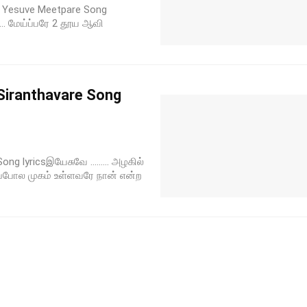
 Yesuve Meetpare Song
..... மேய்ப்பரே 2 தூய ஆவி
Siranthavare Song
ng lyricsஇயேசுவே ......... அழகில்
போல முகம் உள்ளவரே நான் என்ற