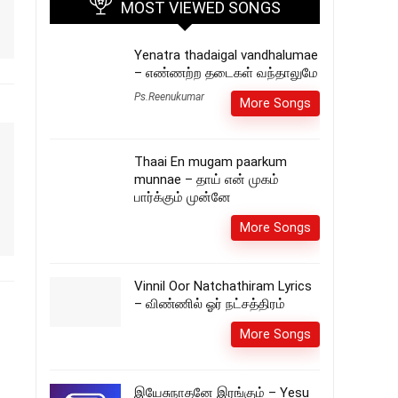
MOST VIEWED SONGS
Yenatra thadaigal vandhalumae
– எண்ணற்ற தடைகள் வந்தாலுமே
Ps.Reenukumar
More Songs
Thaai En mugam paarkum
munnae – தாய் என் முகம்
பார்க்கும் முன்னே
More Songs
Vinnil Oor Natchathiram Lyrics
– விண்ணில் ஓர் நட்சத்திரம்
More Songs
இயேசுநாதனே இரங்கும் – Yesu