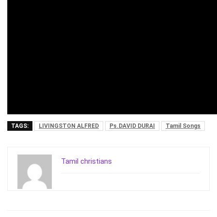
TAGS:
LIVINGSTON ALFRED
Ps.DAVID DURAI
Tamil Songs
Tamil christians