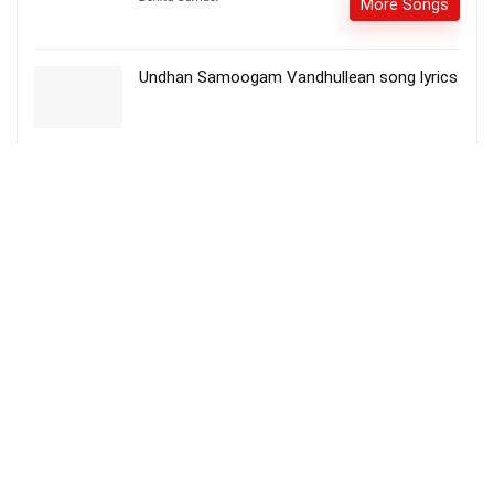
More Songs
Undhan Samoogam Vandhullean song lyrics
வந்து ஆவியே தங்கும் – Vanthu Aaviyae
Thangum
More Songs