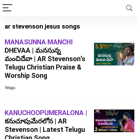
ar stevenson jesus songs
MANASUNNA MANCHI
DHEVAA | మనసున్న
మంచిదేవా | AR Stevenson’s
Telugu Christian Praise &
Worship Song
Telugu
KANUCHOOPUMERALONA |
కనుచూపుమేరలోన | AR
Stevenson | Latest Telugu
Christian Song