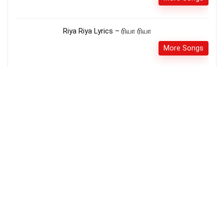
Riya Riya Lyrics – ரியா ரியா
More Songs
தவறாக நான் உருவாக்கபடவில்லை -Thavarga
naan Uruvakkapadavillai
More Songs