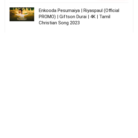
Enkooda Pesumaiya | Riyaspaul (Official
PROMO) | Giftson Durai | 4K | Tamil
Christian Song 2023
உள்ளத்தில் அவரைப்போல் – Ullathil Avaraipol
More Songs