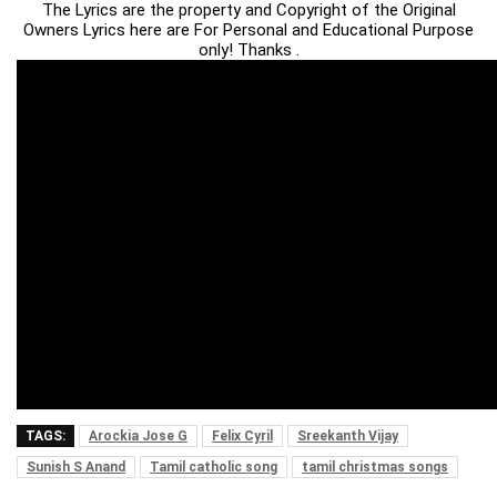
The Lyrics are the property and Copyright of the Original
Owners Lyrics here are For Personal and Educational Purpose
only! Thanks .
TAGS:
Arockia Jose G
Felix Cyril
Sreekanth Vijay
Sunish S Anand
Tamil catholic song
tamil christmas songs