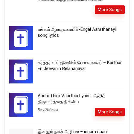
More Songs
எங்கள் ஆராதனையில்-Engal Aarathanayil
song lyrics
கர்த்தர் என் ஜீவனின் பெலனானவர் – Karthar
En Jeevanin Belananavar
Aadhi Thiru Vaarthai Lyrics -ஆதித்
திருவார்த்தை திவ்விய
BerylNatasha
More Songs
இன்னும் நான் அழியல – innum naan