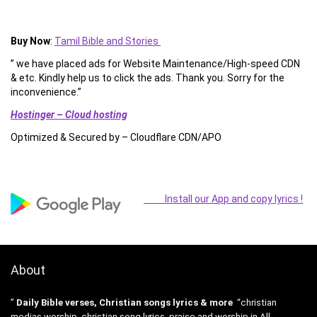
Buy Now
:
Tamil Bible and Stories
” we have placed ads for Website Maintenance/High-speed CDN
& etc. Kindly help us to click the ads. Thank you. Sorry for the
inconvenience.”
Hostinger – Cloud hosting
Optimized & Secured by – Cloudflare CDN/APO
Install our App and copy lyrics !
About
”
Daily Bible verses, Christian songs lyrics & more
“christian
medias worship, christian song lyrics, praise and worship in All