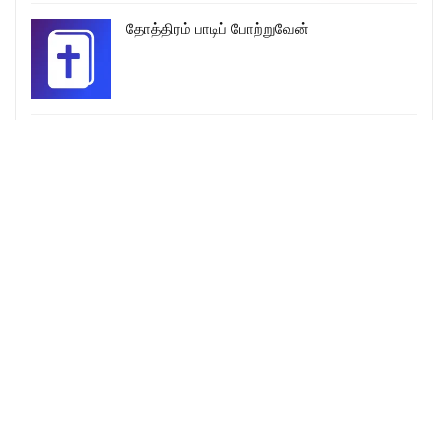
தோத்திரம் பாடிப் போற்றுவேன்
YETRUKONDARULUME DEVA Lyrics – ஏற்றுக்
கொண்டருளுமே
More Songs